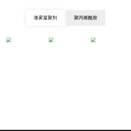
剂
品
产
业
漆雾凝聚剂
聚丙烯酰胺
品
务