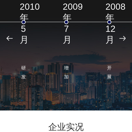
2010
2009
2008
年
年
年
5
7
12
月
月
月
研
增
开
发
加
展
生
造
污
产
纸
水
漆
助
絮
雾
剂
凝
凝
产
剂
企业实况
聚
品
产