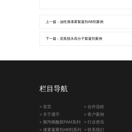
上一篇：
油性漆漆雾絮凝剂AB剂案例
下一篇：
泥浆脱水高分子絮凝剂案例
栏目导航
> 首页
> 合作流程
> 关于晟宇
> 客户案例
> 聚丙烯酰胺PAM系列
> 行业资讯
> 漆雾凝聚剂AB剂系列
> 联系我们